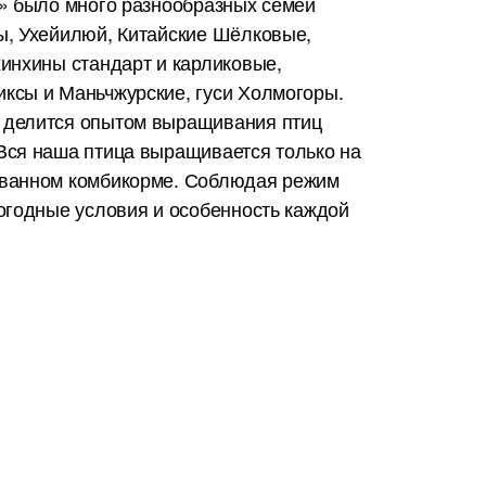
y» было много разнообразных семей
ы, Ухейилюй, Китайские Шёлковые,
хинхины стандарт и карликовые,
ксы и Маньчжурские, гуси Холмогоры.
 делится опытом выращивания птиц
ся наша птица выращивается только на
ованном комбикорме. Соблюдая режим
погодные условия и особенность каждой