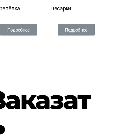
репёлка
Цесарки
Подробнее
Подробнее
Заказат
ь