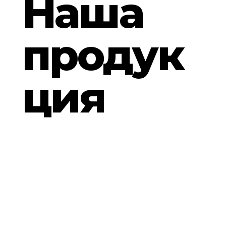
Наша
продук
ция