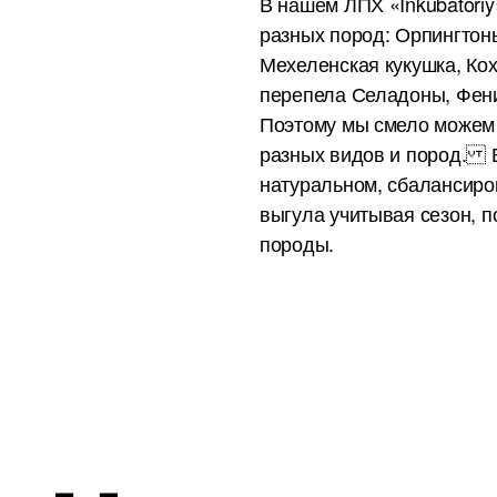
В нашем ЛПХ «Inkubatori
разных пород: Орпингтон
Мехеленская кукушка, Ко
перепела Селадоны, Фени
Поэтому мы смело можем
разных видов и пород. В
натуральном, сбалансир
выгула учитывая сезон, 
породы.