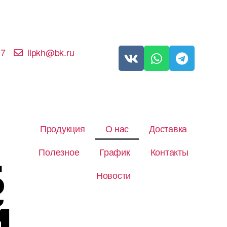
67
ilpkh@bk.ru
Продукция
О нас
Доставка
Полезное
График
Контакты
Б
Новости
Й