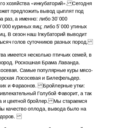
го хозяйства «инкубаторий». Сегодня
ожет предложить вывод цыплят под
а раз, а именно: либо 30`000
`000 куриных яиц; либо 5`000 утиных
яиц. В сезон наш Inкубаторий выводит
тысяч голов суточников разных пород.
ва имеется несколько птичьих семей, в
пород. Роскошная Брама Лаванда.
осевая. Самые популярные куры мясо-
орская Лососевая и Билефельдер.
ких и Фараонов. Бройлерные утки:
ивлекательный Голубой Фаворит, а так
йка и цветной бройлер. Мы стараемся
бы качество оплода, вывода было на
 здоров.